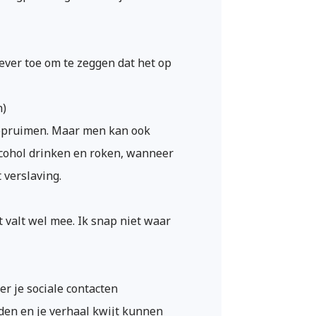
ever toe om te zeggen dat het op
n)
s opruimen. Maar men kan ook
alcohol drinken en roken, wanneer
t verslaving.
t valt wel mee. Ik snap niet waar
r je sociale contacten
nden en je verhaal kwijt kunnen