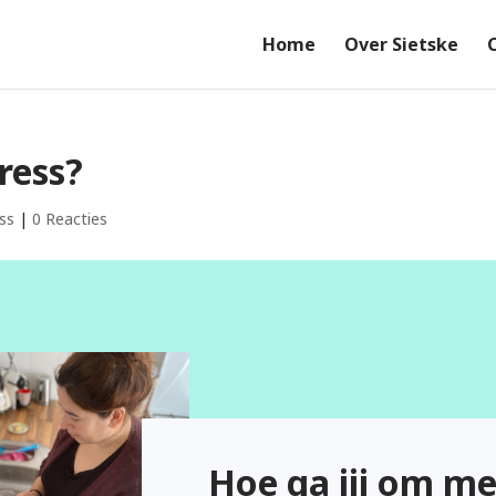
Home
Over Sietske
ress?
ss
|
0 Reacties
Hoe ga jij om me